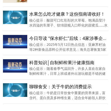
水果怎么吃才健康？这份指南请收好！
核心提示：酸甜可口红彤彤的大草莓、饱满晶莹汁
水四溢的车厘子、软绵甜糯入口即化的甜蜜瓜……水
果因其丰富的营养价值和独特的口感，特别受注重
健康生活的现代人青睐。随着农业技术的发展以及
今日导读 “保水虾仁”后续：4家涉事企业被罚超800万元；知名品牌回应女子投诉粽子吃出带血创可贴；福州一家连锁品牌外卖店内虫子随意爬
运输水平的提高，我们日常可及的水果品种越来越
核心提示：2025年5月12日热点信息：亚麻荠籽油
脱离季节和产地的束缚，真正达到了水果自由。但
等2种新食品原料公开征求意见；海关总署恢复5家
其实吃水果并不能随心所欲，食用不当反而可能会
巴西大豆输华企业注册登记；“保水虾仁”后续：4家
起到反作用，影响健康。
涉事企业被罚超800万元；知名品牌回应女子投诉
科普知识│自制鲜榨果汁健康指南
粽子吃出带血创可贴；汇源果汁回应唱衰言论；福
核心提示：随着春季气温回升，许多人喜欢在家自
州一家连锁品牌外卖店内虫子随意爬；欧盟食品和
制鲜榨果汁，日常上班或者外出游玩都是不错的健
饲料类快速预警系统（RASFF）通报（2025年第19
康饮品，自制果汁需注意以下的事项。
周）。
聊聊食安：关于牛奶的消费提示
核心提示：牛奶是日常饮食中重要的营养来源，富
含钙、蛋白质及多种维生素，适合全年龄段人群饮
用。为帮助消费者选购安全、优质的牛奶及相关制
品，聊城市市场监督管理局结合牛奶的特性，提供